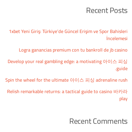
Recent Posts
1xbet Yeni Giriş: Türkiye’de Güncel Erişim ve Spor Bahisleri
İncelemesi
Logra ganancias premium con tu bankroll de jb casino
Develop your real gambling edge: a motivating 아이스 피싱
guide.
Spin the wheel for the ultimate 아이스 피싱 adrenaline rush
Relish remarkable returns: a tactical guide to casino 바카라
play
Recent Comments