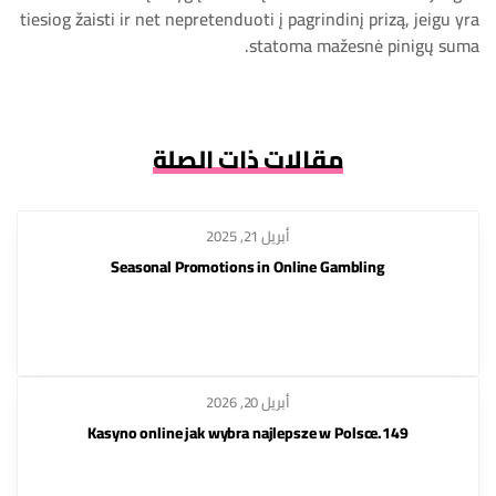
tiesiog žaisti ir net nepretenduoti į pagrindinį prizą, jeigu yra
statoma mažesnė pinigų suma.
مقالات ذات الصلة
أبريل 21, 2025
Seasonal Promotions in Online Gambling
أبريل 20, 2026
Kasyno online jak wybra najlepsze w Polsce.149