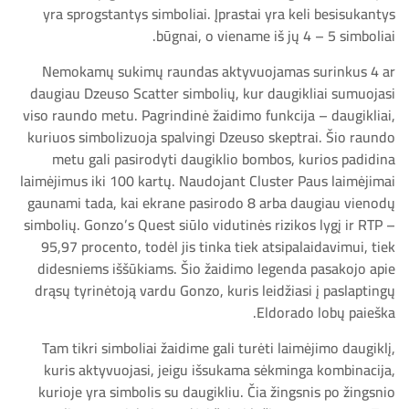
yra sprogstantys simboliai. Įprastai yra keli besisukantys
būgnai, o viename iš jų 4 – 5 simboliai.
Nemokamų sukimų raundas aktyvuojamas surinkus 4 ar
daugiau Dzeuso Scatter simbolių, kur daugikliai sumuojasi
viso raundo metu. Pagrindinė žaidimo funkcija – daugikliai,
kuriuos simbolizuoja spalvingi Dzeuso skeptrai. Šio raundo
metu gali pasirodyti daugiklio bombos, kurios padidina
laimėjimus iki 100 kartų. Naudojant Cluster Paus laimėjimai
gaunami tada, kai ekrane pasirodo 8 arba daugiau vienodų
simbolių. Gonzo’s Quest siūlo vidutinės rizikos lygį ir RTP –
95,97 procento, todėl jis tinka tiek atsipalaidavimui, tiek
didesniems iššūkiams. Šio žaidimo legenda pasakojo apie
drąsų tyrinėtoją vardu Gonzo, kuris leidžiasi į paslaptingų
Eldorado lobų paieška.
Tam tikri simboliai žaidime gali turėti laimėjimo daugiklį,
kuris aktyvuojasi, jeigu išsukama sėkminga kombinacija,
kurioje yra simbolis su daugikliu. Čia žingsnis po žingsnio