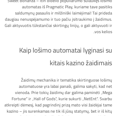
Sweet Bonanza – itin didelio populiarumo sulaukęs lošimo
automatas iš Pragmatic Play, kuriame tave pasitiks
saldumynų pasaulis ir milžiniški laimėjimai! Tai prideda
daugiau nenuspėjamumo ir tuo pačiu įsitraukimo į žaidimus.
Gali aktyvuotis tūkstančiai skirtingų linijų, o gali aktyvuoti ir
vos kelios.
Kaip lošimo automatai lyginasi su
kitais kazino žaidimais
Žaidimų mechanika ir tematika skirtinguose lošimų
automatuose yra labai panaši, galima sakyti, kad net
vienoda. Prie tokių žaidimų dar galima paminėti „Mega
Fortune“ ir „Hall of Gods“, kurie sukurti „NetEnt“. Svarbu
atkreipti dėmesį, kad pagrindinį prizą mato visi žaidėjai tame
kazino – jis surenkamas ne tik iš jūsų statymų, bet ir iš kitų