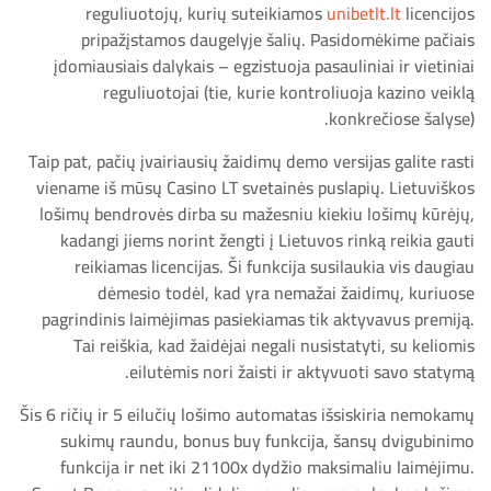
reguliuotojų, kurių suteikiamos
unibetlt.lt
licencijos
pripažįstamos daugelyje šalių. Pasidomėkime pačiais
įdomiausiais dalykais – egzistuoja pasauliniai ir vietiniai
reguliuotojai (tie, kurie kontroliuoja kazino veiklą
konkrečiose šalyse).
Taip pat, pačių įvairiausių žaidimų demo versijas galite rasti
viename iš mūsų Casino LT svetainės puslapių. Lietuviškos
lošimų bendrovės dirba su mažesniu kiekiu lošimų kūrėjų,
kadangi jiems norint žengti į Lietuvos rinką reikia gauti
reikiamas licencijas. Ši funkcija susilaukia vis daugiau
dėmesio todėl, kad yra nemažai žaidimų, kuriuose
pagrindinis laimėjimas pasiekiamas tik aktyvavus premiją.
Tai reiškia, kad žaidėjai negali nusistatyti, su keliomis
eilutėmis nori žaisti ir aktyvuoti savo statymą.
Šis 6 ričių ir 5 eilučių lošimo automatas išsiskiria nemokamų
sukimų raundu, bonus buy funkcija, šansų dvigubinimo
funkcija ir net iki 21100x dydžio maksimaliu laimėjimu.