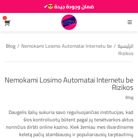
ضمان وجودة جيدة
✔
زين دارك يزيانو حوالك
0
القائمة
الرئيسية
/
Nemokami Losimo Automatai Internetu be
/
Blog
Rizikos
Nemokami Losimo Automatai Internetu be
Rizikos
Blog
Daugelis šalių sukuria savo reguliuojančias institucijas, kad
šios kontroliuotų būtent pagal jų teisėtvarkos aktus
norinčius dirbti online kazino. Kiek žemiau mes išvardinsime
keletą pačių stambiausių ir populiariausių tarptautinių