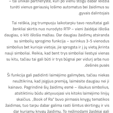
– tai unikali partnerystė, kuri po vienu stogu dabar leidžia
turėti vienus geriausių lošimo automatus bei žaidimus su
gyvais dalintojais.
Tai reiškia, jog trumpuoju laikotarpiu tavo rezultatai gali
ženkliai skirtis nuo nurodyto RTP – vieni žaidėjai išlošia
daugiau, o kiti išlošia mažiau. Dar daugiau žaidimų atsiranda
su simbolių sprogimo funkcija – surinkus 3-5 vienodus
simbolius bet kurioje vietoje, jie sprogsta ir į jų vietą įkrinta
nauji simboliai. Reikia, kad bent trys simboliai liestųsi vienas
su kitu, tačiau tai gali būti ir trys būgnai per vidurį arba nuo
dešinės pusės.
Ši funkcija gali padidinti laimėjimo galimybes, tačiau niekas
neužtikrina, kad įsigijus premiją, laimėsite daugiau nei ji
kainavo. Pagrindinė šių žaidimų esmė – išsukus simbolius,
atsitiktiniu būdu aktyvuojasi vis kitoks laimėjimo linijų
skaičius. „Book of Ra“ buvo pirmasis knygų tematikos
žaidimas, tuo tarpu dabar galima rasti šimtus skirtingų ir vis
dar kuriamų knygų žaidimų. To nežinodami žaidėjai gali