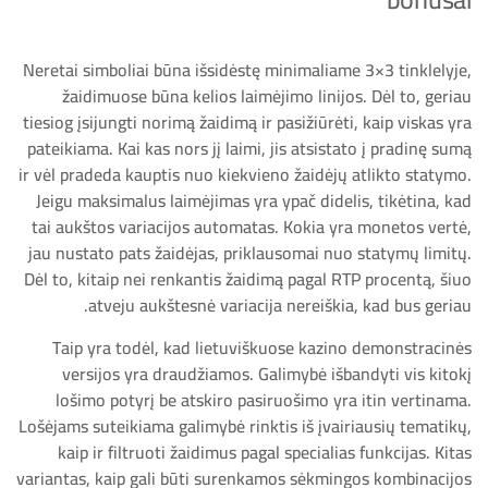
Neretai simboliai būna išsidėstę minimaliame 3×3 tinklelyje,
žaidimuose būna kelios laimėjimo linijos. Dėl to, geriau
tiesiog įsijungti norimą žaidimą ir pasižiūrėti, kaip viskas yra
pateikiama. Kai kas nors jį laimi, jis atsistato į pradinę sumą
ir vėl pradeda kauptis nuo kiekvieno žaidėjų atlikto statymo.
Jeigu maksimalus laimėjimas yra ypač didelis, tikėtina, kad
tai aukštos variacijos automatas. Kokia yra monetos vertė,
jau nustato pats žaidėjas, priklausomai nuo statymų limitų.
Dėl to, kitaip nei renkantis žaidimą pagal RTP procentą, šiuo
atveju aukštesnė variacija nereiškia, kad bus geriau.
Taip yra todėl, kad lietuviškuose kazino demonstracinės
versijos yra draudžiamos. Galimybė išbandyti vis kitokį
lošimo potyrį be atskiro pasiruošimo yra itin vertinama.
Lošėjams suteikiama galimybė rinktis iš įvairiausių tematikų,
kaip ir filtruoti žaidimus pagal specialias funkcijas. Kitas
variantas, kaip gali būti surenkamos sėkmingos kombinacijos