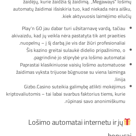
žaidėjų, kurie žaidžia šį žaidimą. „Megaways“ lošimų
automatų žaidimai išsiskiria tuo, kad niekada nėra aišku,
kiek aktyvuosis laimėjimo eilučių.
Play‘n GO jau dabar turi užsitarnavę vardą, tačiau
akivaizdu, kad jų veikla nėra pastatyta tik ant praeities
nuopelnų – į šį darbą jie vis dar žiūri profesionaliai.
Šis kazino greitai sulaukė didelio pripažinimo, o
pagrindinė jo stiprybė yra lošimo automatai.
Paprastai klasikiniuose vaisių lošimo automatuose
žaidimas vyksta trijuose būgnuose su viena laiminga
linija.
Gizbo.Casino suteikia galimybę atlikti mokėjimus
kriptovaliutomis – tai labai svarbus faktorius tiems, kurie
rūpinasi savo anonimiškumu.
Lošimo automatai internetu ir jų
bonusai