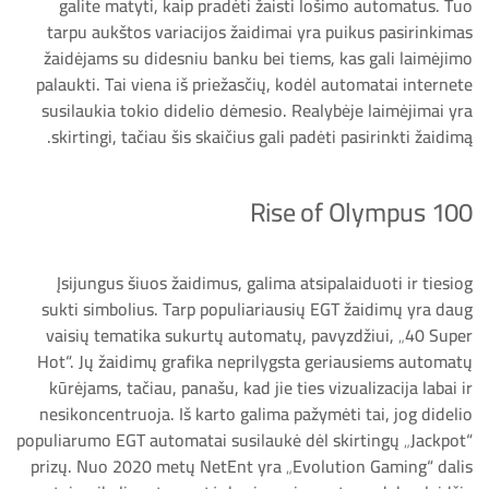
galite matyti, kaip pradėti žaisti lošimo automatus. Tuo
tarpu aukštos variacijos žaidimai yra puikus pasirinkimas
žaidėjams su didesniu banku bei tiems, kas gali laimėjimo
palaukti. Tai viena iš priežasčių, kodėl automatai internete
susilaukia tokio didelio dėmesio. Realybėje laimėjimai yra
skirtingi, tačiau šis skaičius gali padėti pasirinkti žaidimą.
Rise of Olympus 100
Įsijungus šiuos žaidimus, galima atsipalaiduoti ir tiesiog
sukti simbolius. Tarp populiariausių EGT žaidimų yra daug
vaisių tematika sukurtų automatų, pavyzdžiui, „40 Super
Hot“. Jų žaidimų grafika neprilygsta geriausiems automatų
kūrėjams, tačiau, panašu, kad jie ties vizualizacija labai ir
nesikoncentruoja. Iš karto galima pažymėti tai, jog didelio
populiarumo EGT automatai susilaukė dėl skirtingų „Jackpot“
prizų. Nuo 2020 metų NetEnt yra „Evolution Gaming“ dalis