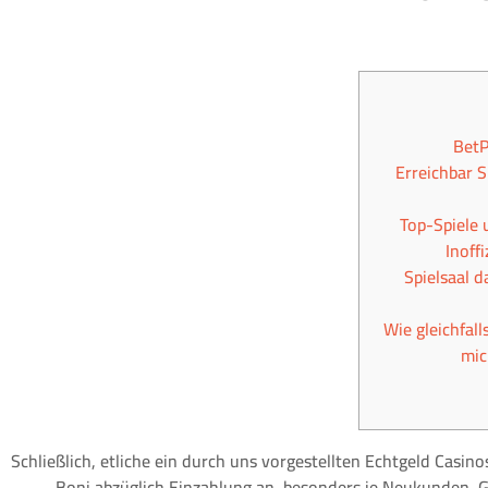
BetP
Erreichbar 
Top-Spiele 
Inoffi
Spielsaal 
Wie gleichfall
mic
Schließlich, etliche ein durch uns vorgestellten Echtgeld Casino
Boni abzüglich Einzahlung an, besonders je Neukunden. Ge