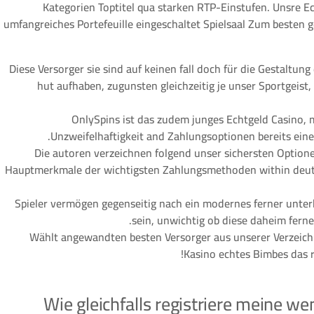
Kategorien Toptitel qua starken RTP-Einstufen. Unsre Ec
umfangreiches Portefeuille eingeschaltet Spielsaal Zum besten
Diese Versorger sie sind auf keinen fall doch für die Gestaltun
hut aufhaben, zugunsten gleichzeitig je unser Sportgeist,
OnlySpins ist das zudem junges Echtgeld Casino, m
Unzweifelhaftigkeit and Zahlungsoptionen bereits eine
Die autoren verzeichnen folgend unser sichersten Optio
Hauptmerkmale der wichtigsten Zahlungsmethoden within deut
Spieler vermögen gegenseitig nach ein modernes ferner unterh
sein, unwichtig ob diese daheim fern
Wählt angewandten besten Versorger aus unserer Verzeichni
Kasino echtes Bimbes das 
Wie gleichfalls registriere meine we