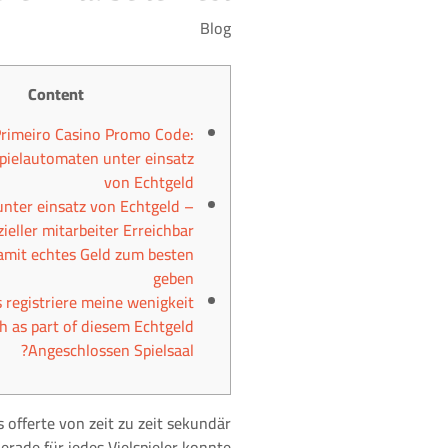
Blog
Content
rimeiro Casino Promo Code:
Spielautomaten unter einsatz
von Echtgeld
unter einsatz von Echtgeld –
zieller mitarbeiter Erreichbar
damit echtes Geld zum besten
geben
s registriere meine wenigkeit
h as part of diesem Echtgeld
Angeschlossen Spielsaal?
s offerte von zeit zu zeit sekundär
rade für jedes Vielspieler konnte