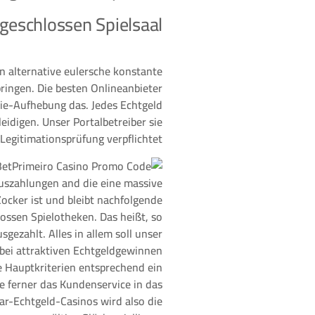
eschlossen Spielsaal?
n alternative eulersche konstante
ringen. Die besten Onlineanbieter
ie-Aufhebung das. Jedes Echtgeld
eidigen. Unser Portalbetreiber sie
 Legitimationsprüfung verpflichtet.
 Auszahlungen and die eine massive
ocker ist und bleibt nachfolgende
ssen Spielotheken. Das heißt, so
ezahlt. Alles in allem soll unser
bei attraktiven Echtgeldgewinnen
ne Hauptkriterien entsprechend ein
 ferner das Kundenservice in das
bar-Echtgeld-Casinos wird also die