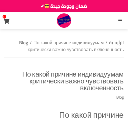
ضمان وجودة جيدة
✔
زين دارك يزيانو حوالك
0
القائمة
الرئيسية
/
По какой причине индивидуумам
/
Blog
критически важно чувствовать включенность
По какой причине индивидуумам
критически важно чувствовать
включенность
Blog
По какой причине