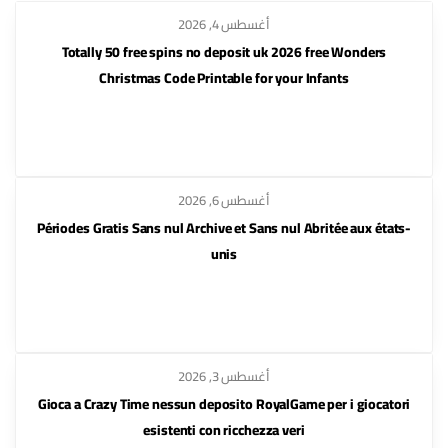
أغسطس 4, 2026
Totally 50 free spins no deposit uk 2026 free Wonders
Christmas Code Printable for your Infants
أغسطس 6, 2026
Périodes Gratis Sans nul Archive et Sans nul Abritée aux états-
unis
أغسطس 3, 2026
Gioca a Crazy Time nessun deposito RoyalGame per i giocatori
esistenti con ricchezza veri