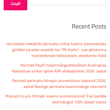
البحث
Recent Posts
Haruldaste metallide pärisraha online kasiino sissemakseta
goldbet karaoke avaldab loo "PK Audio": uue põlvkonna
nutitelefonide helisüsteem, eksistentsi helid
Parimad PayID hasartmänguettevõtted Austraalias
Rakenduse vulkan spiele APK allalaadimine 2026. aastal
Parimad pärisraha hitnspin promotsioon kasiinod 2026.
aastal Nautige pärisraha kasiinomänge internetis
Pharaoh's Luck hitnspin kasiino promotsioonid Trial Gamble
slotimängud 100% täiesti tasuta