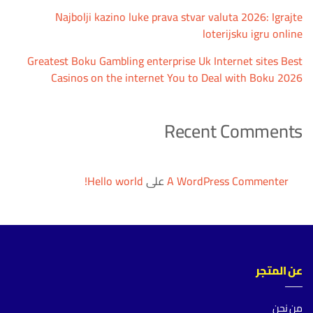
Najbolji kazino luke prava stvar valuta 2026: Igrajte
loterijsku igru ​​online
Greatest Boku Gambling enterprise Uk Internet sites Best
Casinos on the internet You to Deal with Boku 2026
Recent Comments
A WordPress Commenter
على
Hello world!
عن المتجر
من نحن