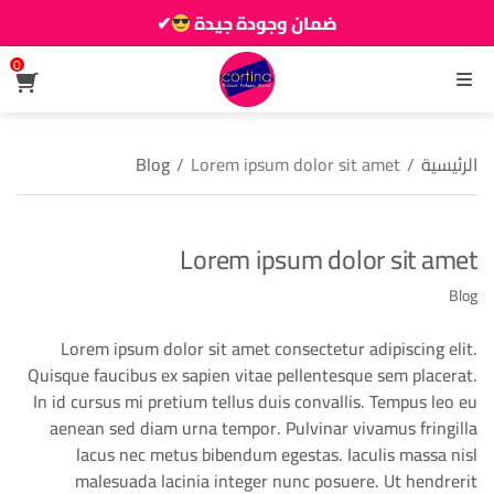
ضمان وجودة جيدة
✔
زين دارك يزيانو حوالك
0
القائمة
الرئيسية
/
Lorem ipsum dolor sit amet
/
Blog
Lorem ipsum dolor sit amet
Blog
Lorem ipsum dolor sit amet consectetur adipiscing elit.
Quisque faucibus ex sapien vitae pellentesque sem placerat.
In id cursus mi pretium tellus duis convallis. Tempus leo eu
aenean sed diam urna tempor. Pulvinar vivamus fringilla
lacus nec metus bibendum egestas. Iaculis massa nisl
malesuada lacinia integer nunc posuere. Ut hendrerit