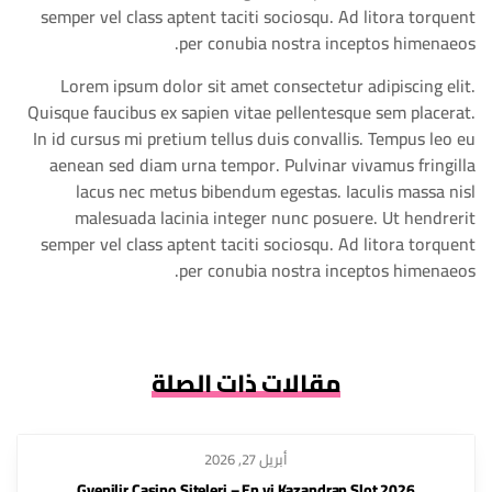
semper vel class aptent taciti sociosqu. Ad litora torquent
per conubia nostra inceptos himenaeos.
Lorem ipsum dolor sit amet consectetur adipiscing elit.
Quisque faucibus ex sapien vitae pellentesque sem placerat.
In id cursus mi pretium tellus duis convallis. Tempus leo eu
aenean sed diam urna tempor. Pulvinar vivamus fringilla
lacus nec metus bibendum egestas. Iaculis massa nisl
malesuada lacinia integer nunc posuere. Ut hendrerit
semper vel class aptent taciti sociosqu. Ad litora torquent
per conubia nostra inceptos himenaeos.
مقالات ذات الصلة
أبريل 27, 2026
2026 Gvenilir Casino Siteleri – En yi Kazandran Slot